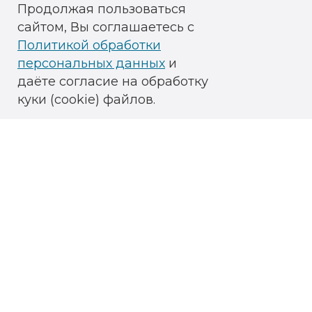
Продолжая пользоваться
сайтом, Вы соглашаетесь с
Политикой обработки
персональных данных
и
даёте согласие на обработку
куки (cookie) файлов.
ОГРН: 1026101345445
ИНН 6123011331 / КПП 910301001
ОКВЭД 86.90.4
Медицинская лицензия
№ ЛО 41-00-110-91/00574761
(ФС 61-01-001661) от 01.06.2016