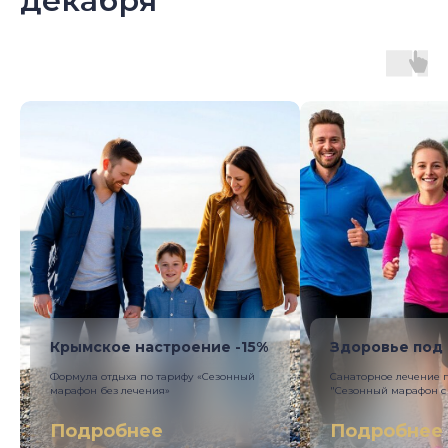
декабря
Крымское настроение -15%
Здоровье под 
Формула отдыха по тариф у «Сезонный
Санаторное лечение 
марафон без лечения»
"Сезонный марафон с
Подробнее
Подробнее