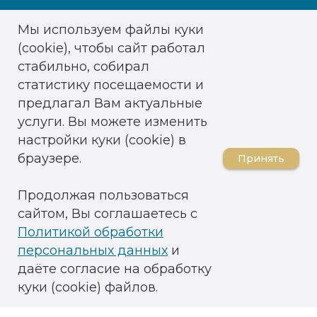
Мы используем файлы куки
(cookie), чтобы сайт работал
стабильно, собирал
статистику посещаемости и
предлагал Вам актуальные
услуги. Вы можете изменить
настройки куки (cookie) в
браузере.
Принять
Продолжая пользоваться
сайтом, Вы соглашаетесь с
ОГРН: 1026101345445
ИНН 6123011331 / КПП 910301001
Политикой обработки
ОКВЭД 86.90.4
персональных данных
и
Медицинская лицензия
даёте согласие на обработку
№ ЛО 41-00-110-91/00574761
(ФС 61-01-001661) от 01.06.2016
куки (cookie) файлов.
Номер реестровой записи в Едином
реестре объектов классификации в