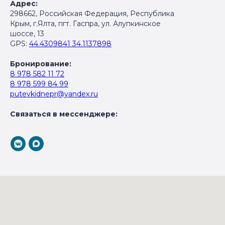
Адрес:
298662, Российская Федерация, Республика
Крым, г.Ялта, пгт. Гаспра, ул. Алупкинское
шоссе, 13
GPS:
44.4309841 34.1137898
Бронирование:
8 978 582 11 72
8 978 599 84 99
putevkidnepr@yandex.ru
Связаться в мессенджере: