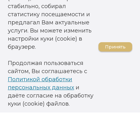
стабильно, собирал
статистику посещаемости и
предлагал Вам актуальные
услуги. Вы можете изменить
настройки куки (cookie) в
браузере.
Принять
Продолжая пользоваться
сайтом, Вы соглашаетесь с
Политикой обработки
персональных данных
и
даёте согласие на обработку
куки (cookie) файлов.
ОГРН: 1026101345445
ИНН 6123011331 / КПП 910301001
ОКВЭД 86.90.4
Медицинская лицензия
№ ЛО 41-00-110-91/00574761
(ФС 61-01-001661) от 01.06.2016