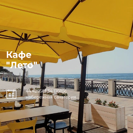
Кафе
"Лето"
44.429563,34.116856
набережная санатория