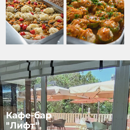
Кафе-бар
"Лифт"