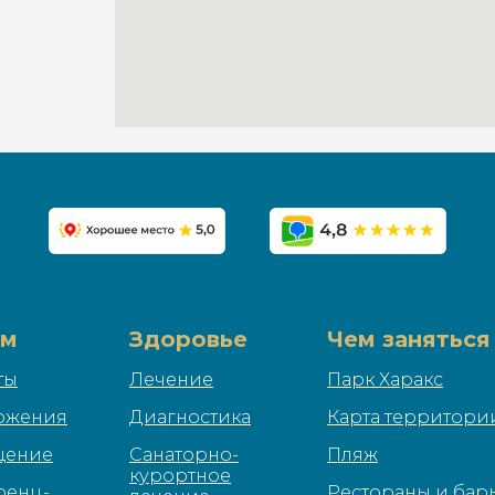
ям
Здоровье
Чем заняться
ты
Лечение
Парк Харакс
ожения
Диагностика
Карта территори
щение
Санаторно-
Пляж
курортное
ренц-
Рестораны и бар