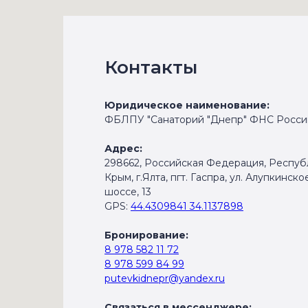
Контакты
Юридическое наименование:
ФБЛПУ "Санаторий "Днепр" ФНС Росси
Адрес:
298662, Российская Федерация, Респуб
Крым, г.Ялта, пгт. Гаспра, ул. Алупкинско
шоссе, 13
GPS:
44.4309841 34.1137898
Бронирование:
8 978 582 11 72
8 978 599 84 99
putevkidnepr@yandex.ru
Связаться в мессенджере: