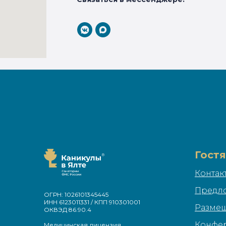
Гост
Контак
Предл
ОГРН: 1026101345445
ИНН 6123011331 / КПП 910301001
Разме
ОКВЭД 86.90.4
Конфе
Медицинская лицензия