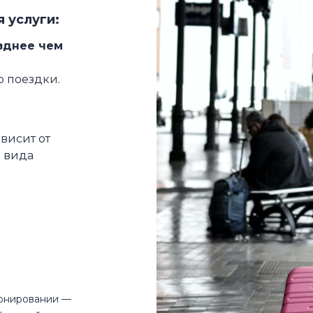
я услуги:
зднее чем
о поездки.
висит от
и вида
ронировании —