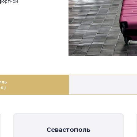
мфортной
иль
л.)
Севастополь