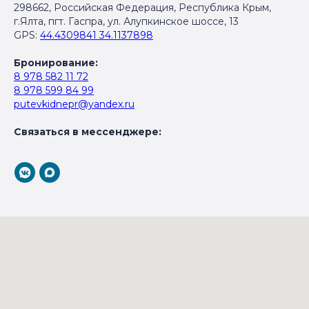
298662, Российская Федерация, Республика Крым,
г.Ялта, пгт. Гаспра, ул. Алупкинское шоссе, 13
GPS:
44.4309841 34.1137898
Бронирование:
8 978 582 11 72
8 978 599 84 99
putevkidnepr@yandex.ru
Связаться в мессенджере: