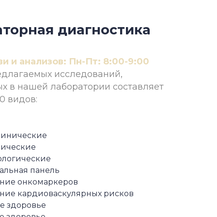
торная диагностика
и и анализов: Пн-Пт: 8:00-9:00
едлагаемых исследований,
х в нашей лаборатории составляет
0 видов:
линические
ические
логические
альная панель
ние онкомаркеров
ние кардиоваскулярных рисков
е здоровье
е здоровье