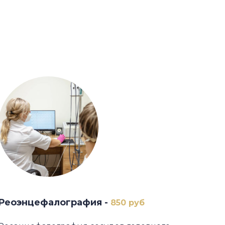
Реоэнцефалография -
850 руб