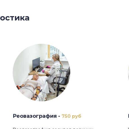
остика
Реовазография -
750 руб