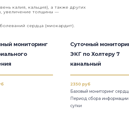
нь калия, кальция), а также других
, увеличение толщины —
болеваний сердца (миокардит).
чный мониторинг
Суточный монитори
риального
ЭКГ по Холтеру 7
ения
канальный
уб
2350 руб
Базовый мониторинг сердца
Период сбора информации
сутки