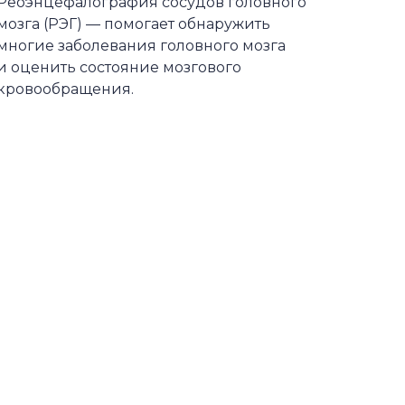
Реоэнцефалография сосудов головного
мозга (РЭГ) — помогает обнаружить
многие заболевания головного мозга
и оценить состояние мозгового
кровообращения.