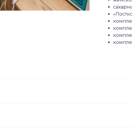
сахарн
«Постк
компле
компле
компле
компле