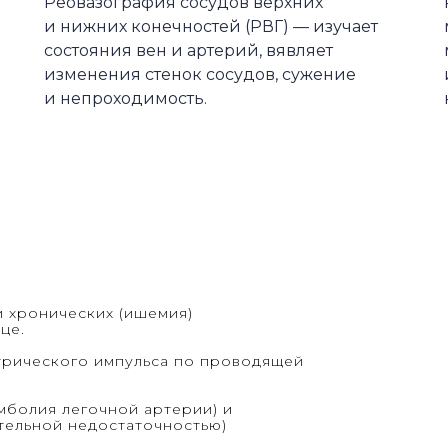
Реовазография сосудов верхних
и нижних конечностей (РВГ) — изучает
состояния вен и артерий, вявляет
изменения стенок сосудов, сужение
и непроходимость.
и хронических (ишемия)
це.
трического импульса по проводящей
болия легочной артерии) и
тельной недостаточностью)