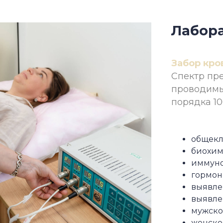
Лабора
Забор кров
Спектр пр
проводимы
порядка 10
общек
биохим
иммуно
гормон
выявле
выявле
мужско
женско