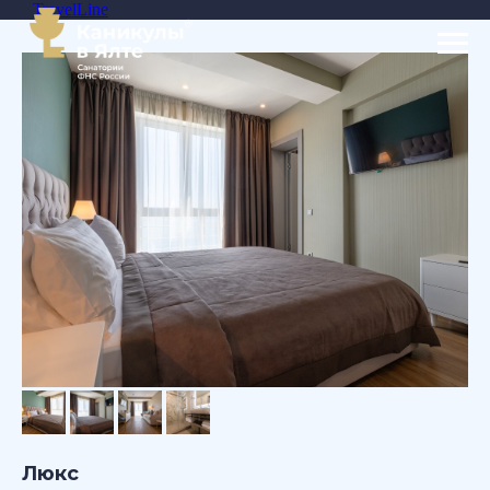
TravelLine
Люкс