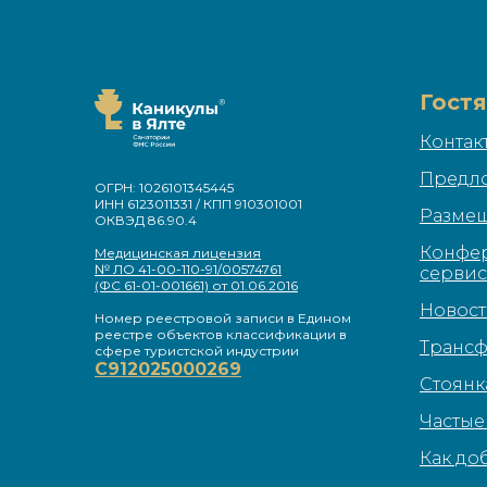
Гост
Контак
Предл
ОГРН: 1026101345445
ИНН 6123011331 / КПП 910301001
Разме
ОКВЭД 86.90.4
Конфе
Медицинская лицензия
№ ЛО 41-00-110-91/00574761
сервис
(ФС 61-01-001661) от 01.06.2016
Новос
Номер реестровой записи в Едином
реестре объектов классификации в
Транс
сфере туристской индустрии
С912025000269
Стоянк
Частые
Как до