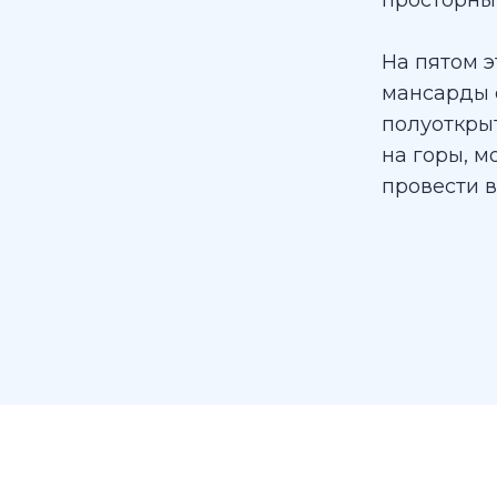
просторны
На пятом 
мансарды 
полуоткры
на горы, м
провести в