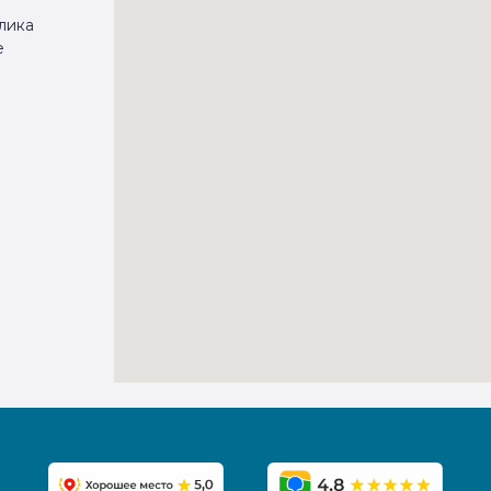
лика
е