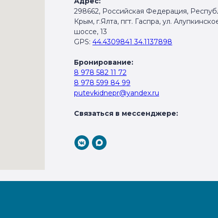
Адрес:
298662, Российская Федерация, Респуб
Крым, г.Ялта, пгт. Гаспра, ул. Алупкинско
шоссе, 13
GPS:
44.4309841 34.1137898
Бронирование:
8 978 582 11 72
8 978 599 84 99
putevkidnepr@yandex.ru
Связаться в мессенджере: