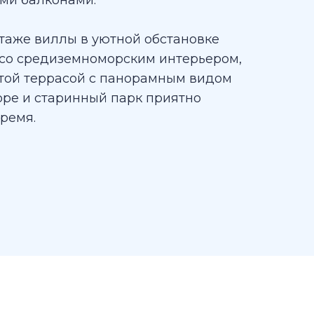
ми балконами.
этаже виллы в уютной обстановке
со средиземноморским интерьером,
той террасой с панорамным видом
оре и старинный парк приятно
ремя.