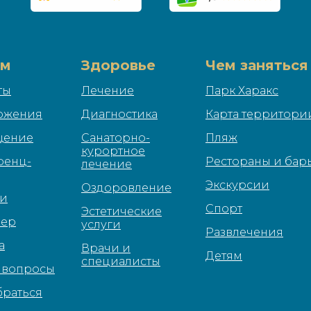
ям
Здоровье
Чем заняться
ты
Лечение
Парк Харакс
ожения
Диагностика
Карта территори
щение
Санаторно-
Пляж
курортное
ренц-
Рестораны и бар
лечение
Экскурсии
Оздоровление
ти
Спорт
Эстетические
фер
услуги
Развлечения
а
Врачи и
Детям
специалисты
 вопросы
браться