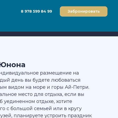
8 978 599 84 99
8 978 599 84 99
Забронировать
Забронировать
 Юнона
ндивидуальное размещение на
ждый день вы будете любоваться
ым видом на море и горы Ай-Петри.
льное место для отдыха, если вы
б уединенном отдыхе, хотите
го с большой семьей или в кругу
узей, планируете устроить праздник