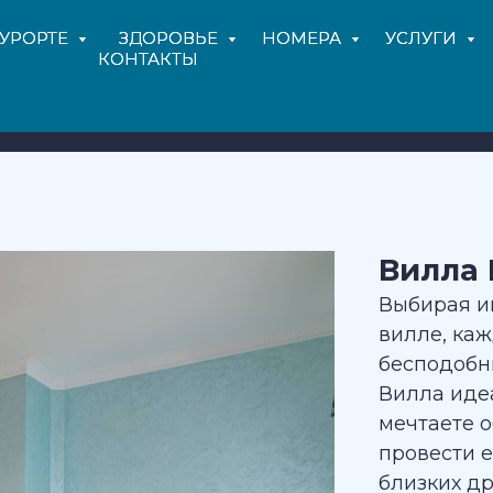
КУРОРТЕ
КУРОРТЕ
ЗДОРОВЬЕ
ЗДОРОВЬЕ
НОМЕРА
НОМЕРА
УСЛУГИ
УСЛУГИ
КОНТАКТЫ
КОНТАКТЫ
Вилла
Выбирая и
вилле, ка
бесподобн
Вилла идеа
мечтаете о
провести е
близких др