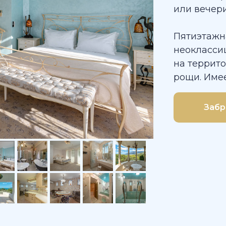
или вечери
Пятиэтажн
неокласси
на террит
рощи. Имее
Забр